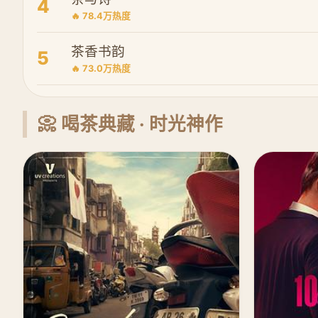
4
🔥 78.4万热度
茶香书韵
5
🔥 73.0万热度
📀 喝茶典藏 · 时光神作