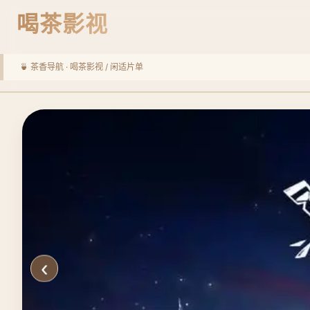
喝茶影视
🍵 茶香导航 ·
喝茶影视
/ 闲适片单
‹