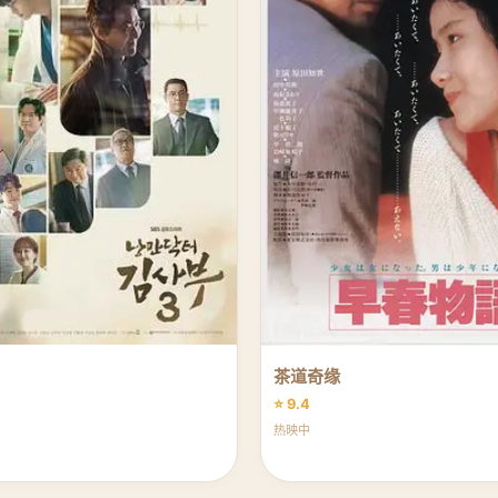
茶道奇缘
⭐ 9.4
热映中