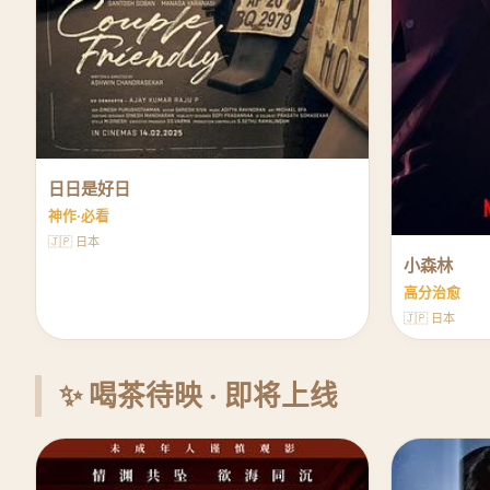
日日是好日
神作·必看
🇯🇵 日本
小森林
高分治愈
🇯🇵 日本
✨ 喝茶待映 · 即将上线