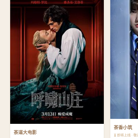
茶香小筑
茶道大电影
⏳ 即将上线 · 