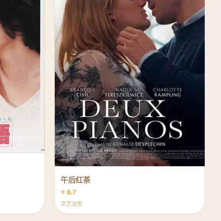
午后红茶
⭐ 8.7
文艺治愈