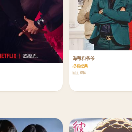
海蒂和爷爷
必看经典
🇩🇪 德国