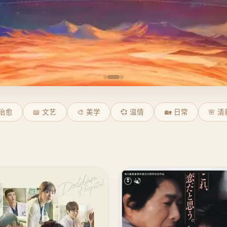
 治愈
📖 文艺
🎨 美学
💞 温情
🏡 日常
🌸 清