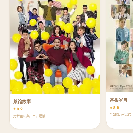
茶香岁月
茶馆故事
⭐ 8.9
⭐ 9.2
全26集 已完结
更新至18集 · 市井温情