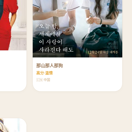
那山那人那狗
高分·温情
🇨🇳 中国