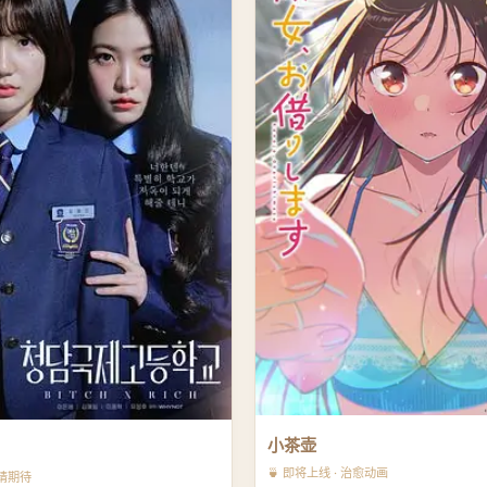
小茶壶
🍵 即将上线 · 治愈动画
敬请期待