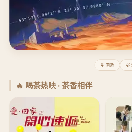
🍵 闲适
🍃
🔥 喝茶热映 · 茶香相伴