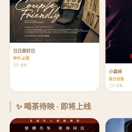
日日是好日
神作·必看
🇯🇵 日本
小森林
高分治愈
🇯🇵 日本
✨ 喝茶待映 · 即将上线