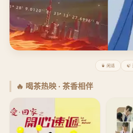
🍵 闲适
🍃
🔥 喝茶热映 · 茶香相伴