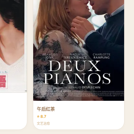
午后红茶
⭐ 8.7
文艺治愈