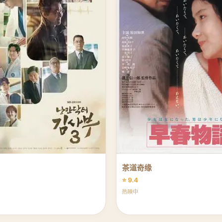
茶道奇缘
⭐ 9.4
热映中