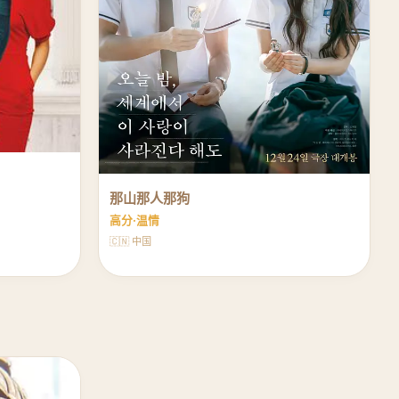
那山那人那狗
高分·温情
🇨🇳 中国