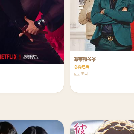
海蒂和爷爷
必看经典
🇩🇪 德国