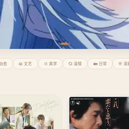
 治愈
📖 文艺
🎨 美学
💞 温情
🏡 日常
🌸 清