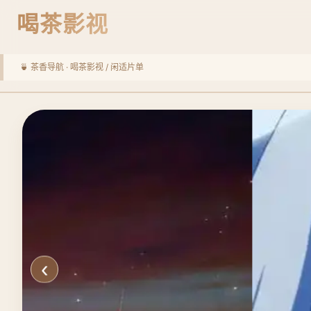
喝茶影视
🍵 茶香导航 ·
喝茶影视
/ 闲适片单
‹