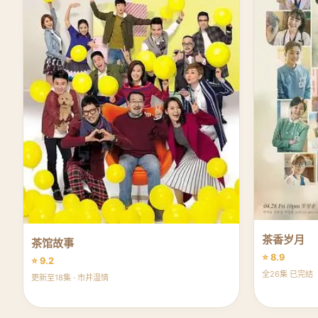
茶香岁月
茶馆故事
⭐ 8.9
⭐ 9.2
全26集 已完结
更新至18集 · 市井温情