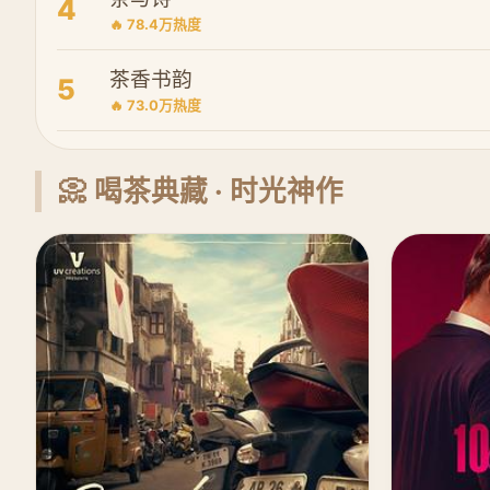
4
🔥 78.4万热度
茶香书韵
5
🔥 73.0万热度
📀 喝茶典藏 · 时光神作