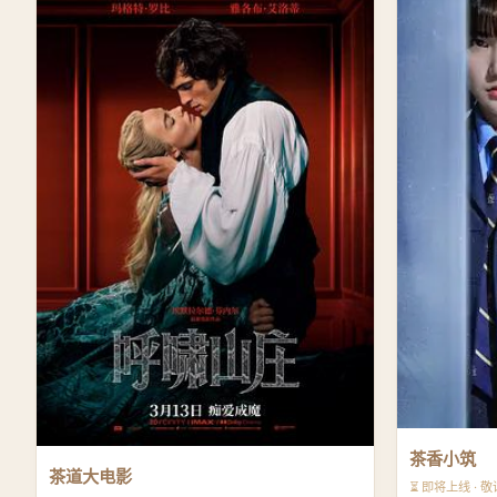
茶香小筑
茶道大电影
⏳ 即将上线 · 