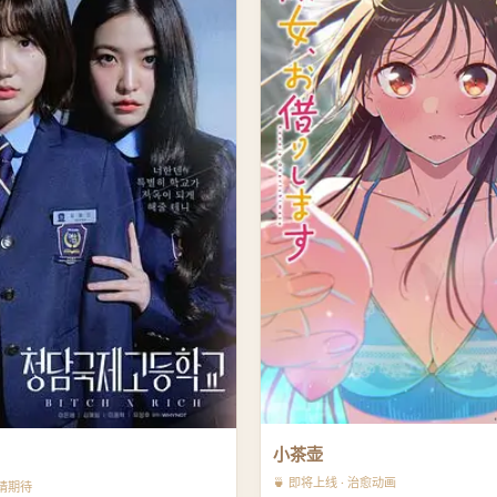
小茶壶
🍵 即将上线 · 治愈动画
敬请期待